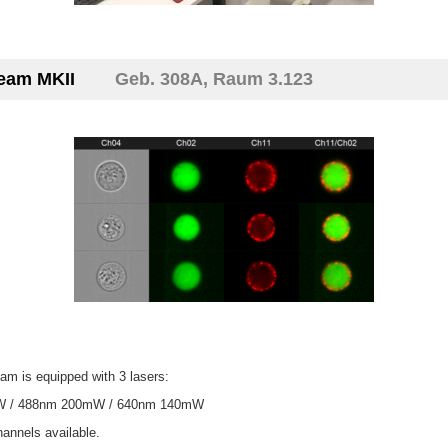
tream MKII
Geb. 308A, Raum 3.123
am is equipped with 3 lasers:
 / 488nm 200mW / 640nm 140mW
annels available.