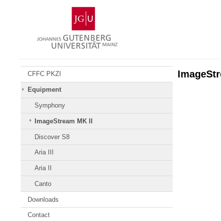
Zum
Johannes
Inhalt
Gutenberg-
springen
Universität
Mainz
ImageStr
CFFC PKZI
Equipment
Symphony
ImageStream MK II
Discover S8
Aria III
Aria II
Canto
Downloads
Contact